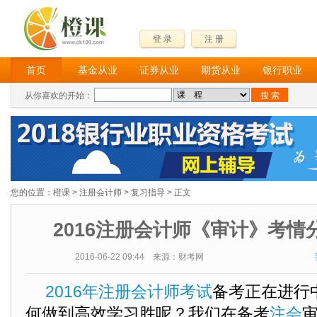
登 录
注 册
首页
基金从业
证券从业
期货从业
银行职业
从你喜欢的开始：
您的位置：
橙课
>
注册会计师
>
复习指导
> 正文
2016注册会计师《审计》考情
2016-06-22 09:44 来源：财考网
2016年注册会计师考试
备考正在进行
何做到高效学习胜呢？我们在备考
注会