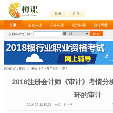
登 录
注 册
首页
基金从业
证券从业
期货从业
银行职业
从你喜欢的开始：
您的位置：
橙课
>
注册会计师
>
复习指导
> 正文
2016注册会计师《审计》考情分
环的审计
2016-06-22 10:38 来源：财考网