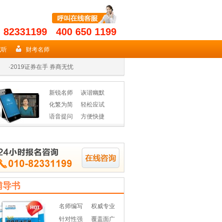
- 82331199 400 650 1199
·
2019年期货从业名师授课高效省时
试听
财考名师
·
2019证券在手 券商无忧
·
2019年基金从业资格辅导热招
新锐名师
诙谐幽默
·
2019年期货从业名师授课高效省时
化繁为简
轻松应试
语音提问
方便快捷
·
2019证券在手 券商无忧
·
2019年基金从业资格辅导热招
辅导书
名师编写
权威专业
针对性强
覆盖面广