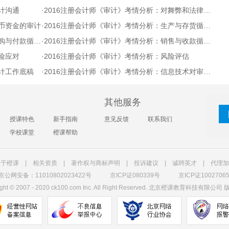
计沟通
·
2016注册会计师《审计》考情分析：对舞弊和法律法规的考虑
货币资金的审计
·
2016注册会计师《审计》考情分析：生产与存货循环的审计
款循环的审计
·
2016注册会计师《审计》考情分析：销售与收款循环的审计
险应对
·
2016注册会计师《审计》考情分析：风险评估
审计工作底稿
·
2016注册会计师《审计》考情分析：信息技术对审计的影响
其他服务
授课特色
新手指南
意见反馈
联系我们
学校课堂
橙课帮助
关于橙课
|
相关资质
|
著作权与商标声明
|
投诉建议
|
诚聘英才
|
代理加
京公网安备：11010802023422号
京ICP证080339号
京ICP证1002706
ght
©
2007 - 2020 ck100.com Inc. All Right Reserved. 北京橙课教育科技有限公