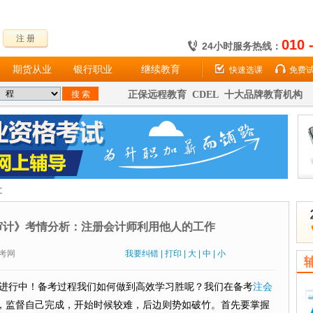
注 册
010 
24小时服务热线：
期货从业
银行职业
继续教育
快速选课
免费
正保远程教育 CDEL 十大品牌教育机构
文
《审计》考情分析：注册会计师利用他人的工作
：财考网
我要纠错
|
打印
|
大
|
中
|
小
进行中！备考过程我们如何做到高效学习胜呢？我们在备考
注会
，监督自己完成，开始时候较难，后边则势如破竹。首先要掌握