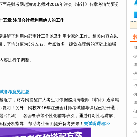
面是财考网赵海涛老师对2016年注会《审计》各章考情简要分
十五章 注册会计师利用他人的工作
要讲解了利用内部审计工作以及利用专家的工作。相关内容在以
目，平均分值为3分左右。考点较多，建议在理解的基础上加强
·
·
的内容进行了调整。
·
·
·
考试备考意见汇总
·
来越近了，财考网提醒广大考生
可依据赵海涛老师《审计》逐章精
·
复习！另外，网校2016年注册会计师考试辅导课程已经开通，
·
习题+冲刺）、各套餐班等个性化辅导班次，通过针对性地讲解、
全程分析指导，帮助考生全面提升备考效果！
去试听课程>>
·
·