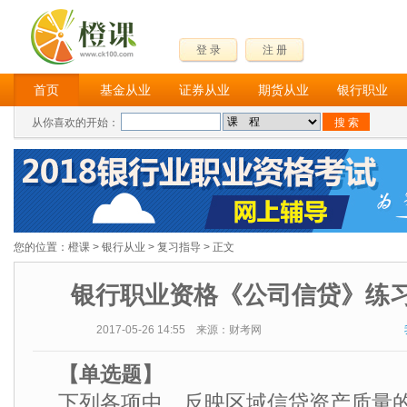
登 录
注 册
首页
基金从业
证券从业
期货从业
银行职业
从你喜欢的开始：
您的位置：
橙课
>
银行从业
>
复习指导
> 正文
银行职业资格《公司信贷》练
2017-05-26 14:55 来源：财考网
【单选
题】
下列各项中，反映区域信贷资产质量的