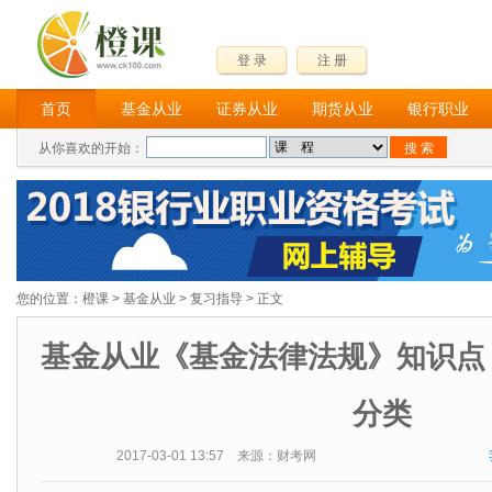
登 录
注 册
首页
基金从业
证券从业
期货从业
银行职业
从你喜欢的开始：
您的位置：
橙课
>
基金从业
>
复习指导
> 正文
基金从业《基金法律法规》知识点
分类
2017-03-01 13:57 来源：财考网