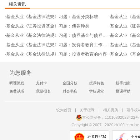
相关资讯
·
基金从业《基金法律法规》习题：基金分类标准
·
基金从业《基
·
基金从业《证券投资基金》习题：债券种类
·
基金从业《证
·
基金从业《基金法律法规》习题：债券基金与债券区别
·
基金从业《基金
·
基金从业《基金法律法规》习题：投资者教育工作的形式
·
基金从业《基
·
基金从业《基金法律法规》习题：投资者教育的内容
·
基金从业《基
为您服务
听课流程
支付卡
全国分校
授课特色
新手指南
免费试听
我要报名
财会书店
学校课堂
橙课帮助
设为首页
|
关于橙课
|
相关资质
|
著作权
京公网安备：11010802023422号
Copyright
©
2007 - 2020 ck100.com