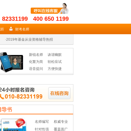
- 82331199 400 650 1199
·
2019年期货从业名师授课高效省时
·
2019证券在手 券商无忧
试听
财考名师
·
2019年基金从业资格辅导热招
·
2019年期货从业名师授课高效省时
新锐名师
诙谐幽默
·
2019证券在手 券商无忧
化繁为简
轻松应试
语音提问
方便快捷
·
2019年基金从业资格辅导热招
辅导书
名师编写
权威专业
针对性强
覆盖面广