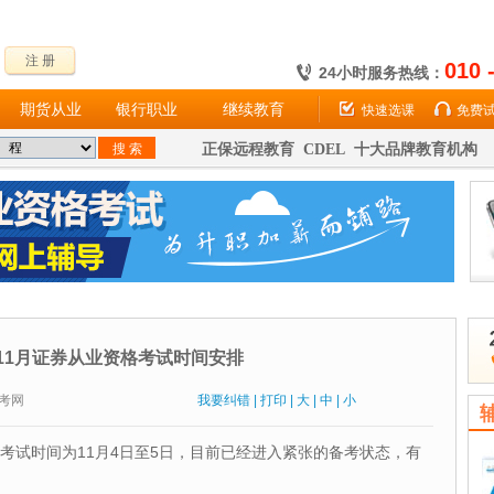
注 册
010 
24小时服务热线：
期货从业
银行职业
继续教育
快速选课
免费
正保远程教育 CDEL 十大品牌教育机构
年11月证券从业资格考试时间安排
：财考网
我要纠错
|
打印
|
大
|
中
|
小
资格考试时间为11月4日至5日，目前已经进入紧张的备考状态，有