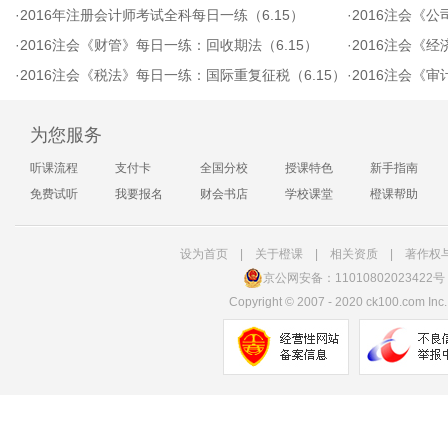
·
2016年注册会计师考试全科每日一练（6.15）
·
2016注会《公司
·
2016注会《财管》每日一练：回收期法（6.15）
·
2016注会《经
·
2016注会《税法》每日一练：国际重复征税（6.15）
·
2016注会《
为您服务
听课流程
支付卡
全国分校
授课特色
新手指南
免费试听
我要报名
财会书店
学校课堂
橙课帮助
设为首页
|
关于橙课
|
相关资质
|
著作权
京公网安备：11010802023422号
Copyright
©
2007 - 2020 ck100.com