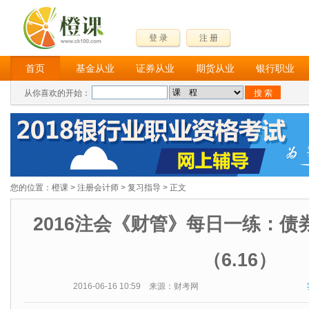
登 录
注 册
首页
基金从业
证券从业
期货从业
银行职业
从你喜欢的开始：
您的位置：
橙课
>
注册会计师
>
复习指导
> 正文
2016注会《财管》每日一练：债
（6.16）
2016-06-16 10:59 来源：财考网