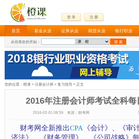
登 录
注 册
首页
基金从业
证券从业
期货从业
银行职业
从你喜欢的开始：
您的位置：
橙课
>
注册会计师
>
复习指导
> 正文
2016年注册会计师考试全科每
2016-02-01 08:59 来源：财考网
财考网全新推出
CPA
《会计》、《审
济法》、《财务管理》、《公司战略》