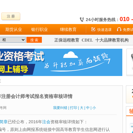
注 册
010 
24小时服务热线：
期货从业
银行职业
继续教育
快速选课
免费
正保远程教育 CDEL 十大品牌教育机构
文
6年注册会计师考试报名资格审核详情
：财考网
我要纠错
|
打印
|
大
|
中
|
小
名简章
已经公布，2016年
注会
资格审核详情如下：
书编号，原则上由网报系统链接中国高等教育学生信息网进行认