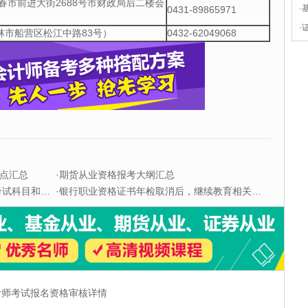
春市前进大街2688号市财政局后二楼会
·
0431-89865971
·
林市船营区松江中路83号）
0432-62049068
点汇总
·
期货从业资格报考大纲汇总
科目和题型
·
银行职业资格证书年检取消后，继续教育相关问题解答
会计师考试报名资格审核详情