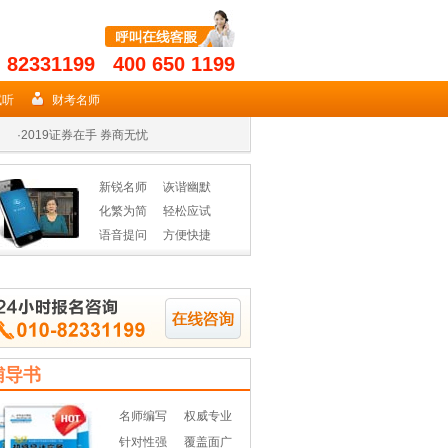
- 82331199 400 650 1199
·
2019年期货从业名师授课高效省时
试听
财考名师
·
2019证券在手 券商无忧
·
2019年基金从业资格辅导热招
新锐名师
诙谐幽默
·
2019年期货从业名师授课高效省时
化繁为简
轻松应试
语音提问
方便快捷
·
2019证券在手 券商无忧
·
2019年基金从业资格辅导热招
辅导书
名师编写
权威专业
针对性强
覆盖面广