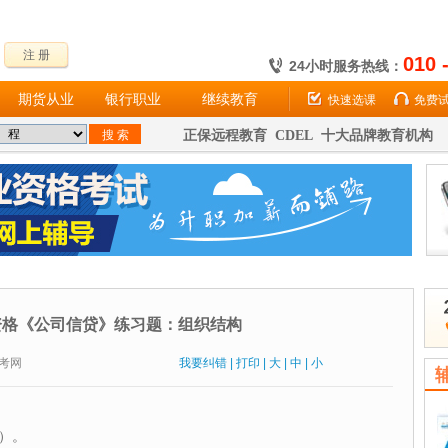
注 册
010 
24小时服务热线：
期货从业
银行职业
继续教育
快速选课
免费
正保远程教育 CDEL 十大品牌教育机构
资格《公司信贷》练习题：组织结构
：财考网
我要纠错
|
打印
|
大
|
中
|
小
）。