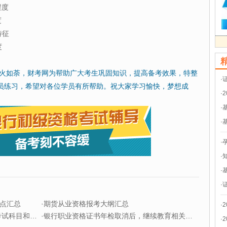
程度
度
特征
度
如火如荼，财考网为帮助广大考生巩固知识，提高备考效果，特整
·
员练习，希望对各位学员有所帮助。祝大家学习愉快，梦想成
·
·
·
·
·
·
·
点汇总
·
期货从业资格报考大纲汇总
·
科目和题型
·
银行职业资格证书年检取消后，继续教育相关问题解答
·