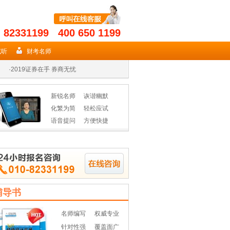
- 82331199 400 650 1199
·
2019年期货从业名师授课高效省时
试听
财考名师
·
2019证券在手 券商无忧
·
2019年基金从业资格辅导热招
新锐名师
诙谐幽默
·
2019年期货从业名师授课高效省时
化繁为简
轻松应试
语音提问
方便快捷
·
2019证券在手 券商无忧
·
2019年基金从业资格辅导热招
辅导书
名师编写
权威专业
针对性强
覆盖面广